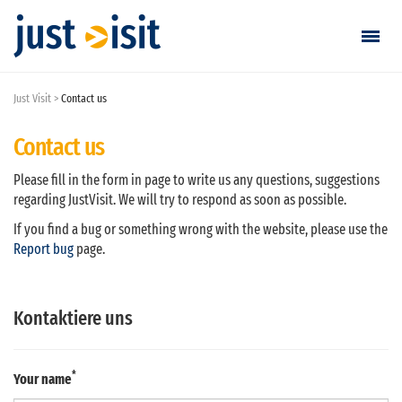
Just Visit
Contact us
Visit starten
Contact us
Visit finden
Please fill in the form in page to write us any questions, suggestions
Visit erstellen
regarding JustVisit. We will try to respond as soon as possible.
If you find a bug or something wrong with the website, please use the
Report bug
page.
Einloggen / Anmelden
Favoriten
Kontaktiere uns
Deutsch
*
Your name
EUR