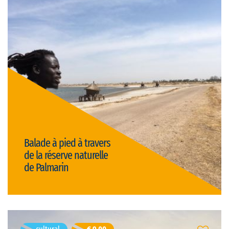
Palmarin
Palmarin, Senegal
Duration: 3h
French
Visit language:
open
Visit type:
Price: € 7,50/person
active & nature
Balade à pied à travers
de la réserve naturelle
de Palmarin
Details
Djibril Senghor
- age 40