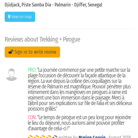
Djidjack, Piste Samba Dia - Palmarin - Djiffer, Senegal
View on map
Reviews about Trekking + Pirogue
Sign in to write review
PRO:
“La journée commence par une petite marche sur la
plage l'occasion de découvrir la façade atlantique de la
région. La vue depuis la colline des coquillages sur la
réserve de Palmarin est magnifique. Pouvoir pénétrer plus
intimement dans les mangroves en pirogues à rame est
vraiment une bon immersion dans le paysage. Merci à
Djibril pour ses explications sur l'ile de Falia et ses délicieux
poissons grillés.”
CON:
“Le temps de pirogue est un peu long pour rejoindre
le lieu du déjeuné, nous aurions aimé pouvoir profiter
d'avantage de celui-ci !”
written by
Marion Cousin
· August 2019