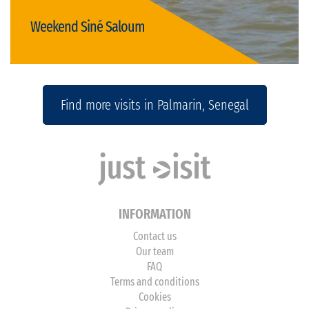
Weekend Siné Saloum
Details
Djibril Senghor
- age 40
Find more visits in Palmarin, Senegal
INFORMATION
Contact us
Our team
FAQ
Terms and conditions
Cookies