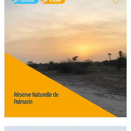
cultural
€ 9,00
Réserve Naturelle de Palmarin
Palmarin, Senegal
Duration: 2h
French
Visit language:
open
Visit type:
Price: € 9,00/person
active & nature
cultural
Réserve Naturelle de
Palmarin
Details
Djibril Senghor
- age 40