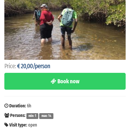
Price:
€ 20,00/person
Book now
Duration:
6h
Persons:
min: 1
max: 14
Visit type:
open