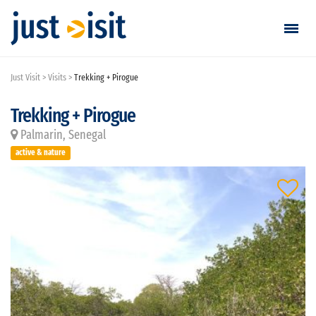
Just Visit
Visits
Trekking + Pirogue
Go visiting
Trekking + Pirogue
Find a visit
Palmarin, Senegal
Create visit
active & nature
Sign in / Sign up
Favorites
English
EUR