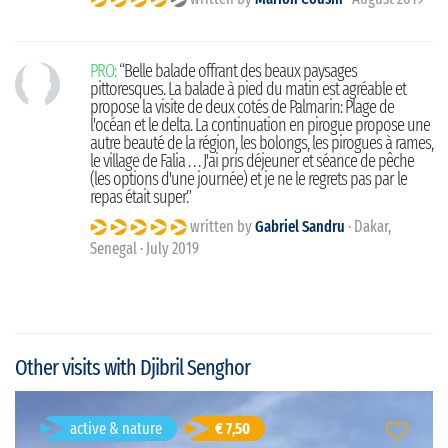
PRO:
“Belle balade offrant des beaux paysages
pittoresques. La balade à pied du matin est agréable et
propose la visite de deux cotés de Palmarin: Plage de
l'océan et le delta. La continuation en pirogue propose une
autre beauté de la région, les bolongs, les pirogues à rames,
le village de Falia . . . J'ai pris déjeuner et séance de pêche
(les options d'une journée) et je ne le regrets pas par le
repas était super.”
written by
Gabriel Sandru
· Dakar,
Senegal · July 2019
Other visits with Djibril Senghor
Balade à pied à travers de la réserve naturelle de
active & nature
€ 7,50