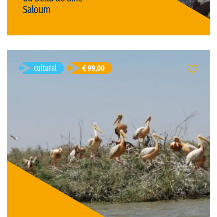
Saloum
Details
Djibril Senghor
- age 40
cultural
€ 99,00
Weekend Siné Saloum
Palmarin, Senegal
Duration: 3d
French
Visit language:
private
Visit type:
Price: € 99,00/person
(discounts for groups available)
active & nature
gastronomy
cultural