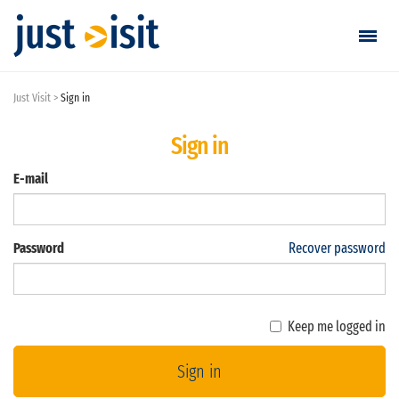
Just Visit
Sign in
Go visiting
Sign in
Find a visit
E-mail
Create visit
Password
Recover password
S'identifier / S'inscrire
Favorites
Keep me logged in
Français
Sign in
EUR