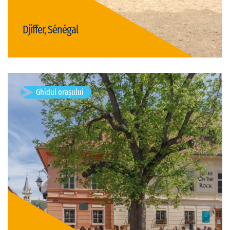
Djiffer, Sénégal
Vizită Djiffer
Ghidul orașului
Sighișoara, Romania
Sighișoara este un municipiu în județul Mureș, Transilvania,
România, format din localitățile componente Angofa, Aurel
Vlaicu, Rora, Sighișoara (reședința), Șoromiclea, Venchi și
Viilor, și din satul…
Vizite disponibile: 1