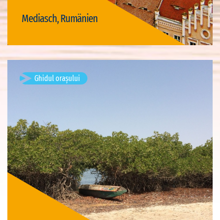
Mediasch, Rumänien
Vizită Mediasch
Ghidul orașului
Djiffer, Sénégal
Vizite disponibile: 1