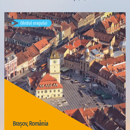
Ghidul orașului
Brașov, România
Vizite disponibile: 4
Brașov, România
Vizită Brașov