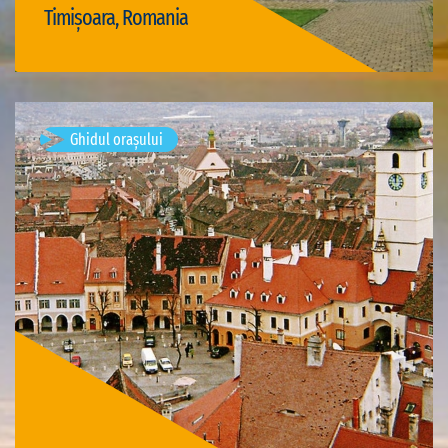
Timișoara, Romania
Vizită Timișoara
Ghidul orașului
Mediasch, Rumänien
Vizite disponibile: 1