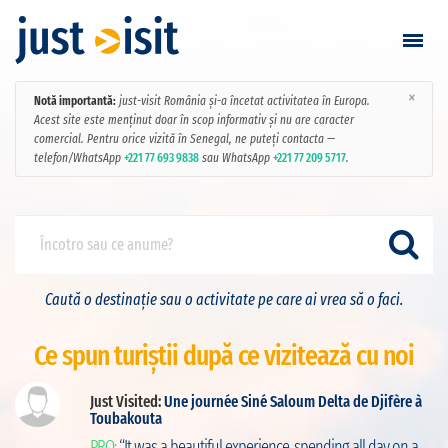
×
Notă importantă:
just-visit România și-a încetat activitatea în Europa.
Vizitează
Acest site este menținut doar în scop informativ și nu are caracter
comercial. Pentru orice vizită în Senegal, ne puteți contacta —
telefon/WhatsApp
+221 77 693 9838
sau WhatsApp
+221 77 209 5717
.
Găsește vizită
Adaugă vizită
Login / Înregistrare
Caută o destinație sau o activitate pe care ai vrea să o faci.
Favorite
Ce spun turiștii după ce vizitează cu noi
Română
Just Visited:
Une journée Siné Saloum Delta de Djifère à
Toubakouta
ut
RON
PRO:
“It was a beautiful experience, spending all day on a