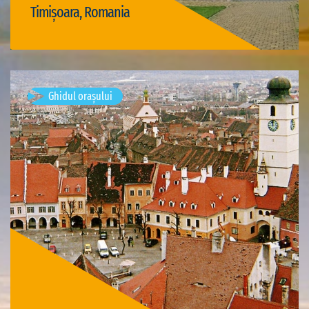
Timișoara, Romania
Vizită Timișoara
Ghidul orașului
Mediasch, Rumänien
Vizite disponibile: 1