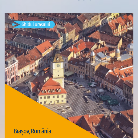
Ghidul orașului
Brașov, România
Vizite disponibile: 4
Brașov, România
Vizită Brașov