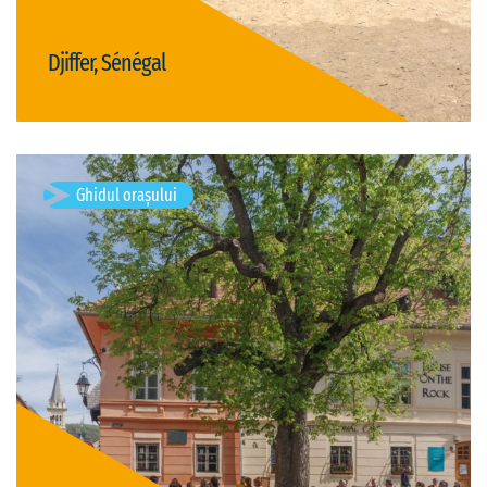
Djiffer, Sénégal
Vizită Djiffer
Ghidul orașului
Sighișoara, Romania
Sighișoara este un municipiu în județul Mureș, Transilvania,
România, format din localitățile componente Angofa, Aurel
Vlaicu, Rora, Sighișoara (reședința), Șoromiclea, Venchi și
Viilor, și din satul…
Vizite disponibile: 1