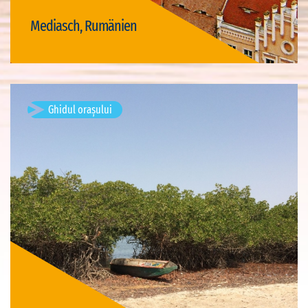
Mediasch, Rumänien
Vizită Mediasch
Ghidul orașului
Djiffer, Sénégal
Vizite disponibile: 1