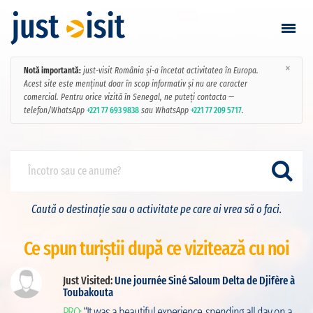
×
Notă importantă:
just-visit România și-a încetat activitatea în Europa.
Vizitează
Acest site este menținut doar în scop informativ și nu are caracter
comercial. Pentru orice vizită în Senegal, ne puteți contacta —
telefon/WhatsApp
+221 77 693 9838
sau WhatsApp
+221 77 209 5717
.
Găsește vizită
Adaugă vizită
Login / Înregistrare
Caută o destinație sau o activitate pe care ai vrea să o faci.
Favorite
Ce spun turiștii după ce vizitează cu noi
Română
Just Visited:
Une journée Siné Saloum Delta de Djifère à
Toubakouta
ut
RON
PRO:
“It was a beautiful experience, spending all day on a