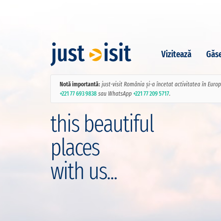
Vizitează
Găse
Notă importantă:
just-visit România și-a încetat activitatea în Euro
+221 77 693 9838
sau WhatsApp
+221 77 209 5717
.
this beautiful
places
with us...