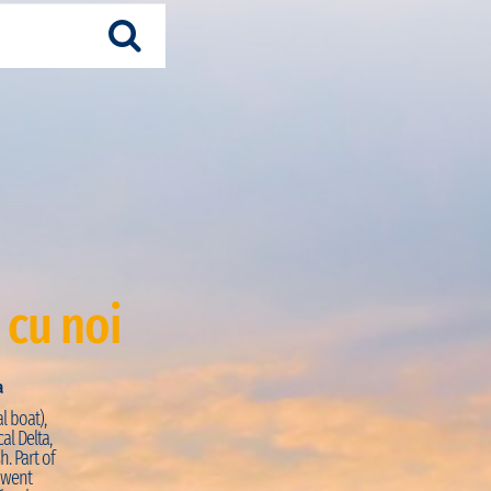
 cu noi
a
Just Visited:
Trekking + Pirogue
l boat),
PRO:
“La journée commence par une petite marche s
al Delta,
découvrir la façade atlantique de la région. La vue d
h. Part of
coquillages sur la réserve de Palmarin est magnifiq
e went
intimement dans les mangroves en pirogues à ram