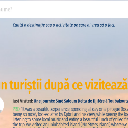
Caută o destinație sau o activitate pe care ai vrea să o faci.
n turiștii după ce vizitează
Just Visited:
Une journée Siné Saloum Delta de Djifère à Toubakout
PRO:
“It was a beautiful experience, spending all day on a pirogue (loca
being so nicely looked after by Djibril and his crew, while seeing the loc
listening to some local music and eating a beautiful lunch of grilled fis
the trip, we visited an uninhabited island ('No Stress Island') where w