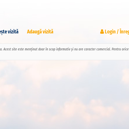
ște vizită
Adaugă vizită
Login / Înre
pa. Acest site este menținut doar în scop informativ și nu are caracter comercial. Pentru ori