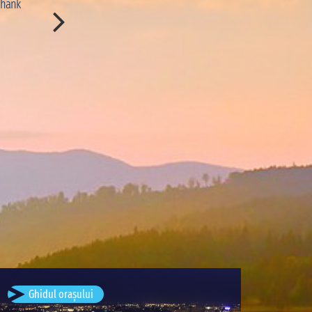
Thank
immersion dans le paysage. Merci à Djibril pour ses e
et ses délicieux poissons grillés.”
CON:
“Le temps de pirogue est un peu long pour rej
nous aurions aimé pouvoir profiter d'avantage de ce
scris de
Marion Cousin
· August 
București, România
Ghidul orașului