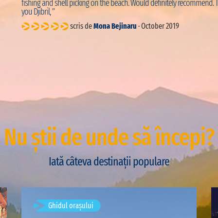
fishing and shell picking on the beach. Would definitely recommend. 
you Djibril, ”
scris de
Mona Bejinaru
· October 2019
Nu știi de unde să începi?
Iată câteva destinații populare
Timișoara, Romania
Ghidul orașului