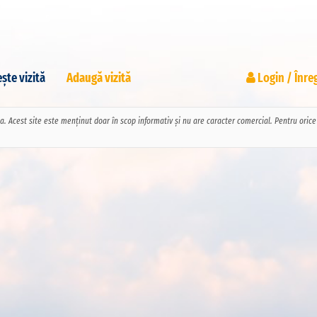
ște vizită
Adaugă vizită
Login / Înre
pa. Acest site este menținut doar în scop informativ și nu are caracter comercial. Pentru ori