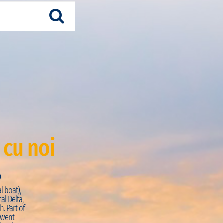
 cu noi
a
Just Visited:
Trekking + Pirogue
l boat),
PRO:
“La journée commence par une petite marche s
al Delta,
découvrir la façade atlantique de la région. La vue d
h. Part of
coquillages sur la réserve de Palmarin est magnifiq
e went
intimement dans les mangroves en pirogues à ram