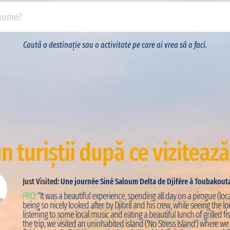
Caută o destinație sau o activitate pe care ai vrea să o faci.
n turiștii după ce vizitează
Just Visited:
Une journée Siné Saloum Delta de Djifère à Toubakout
PRO:
“It was a beautiful experience, spending all day on a pirogue (loca
being so nicely looked after by Djibril and his crew, while seeing the loc
listening to some local music and eating a beautiful lunch of grilled fis
the trip, we visited an uninhabited island ('No Stress Island') where w