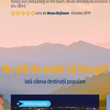
fishing and shell picking on the beach. Would definitely recommend. 
you Djibril, ”
scris de
Mona Bejinaru
· October 2019
Nu știi de unde să începi?
Iată câteva destinații populare
București, România
Ghidul orașului