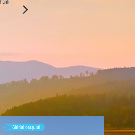
Thank
immersion dans le paysage. Merci à Djibril pour ses e
et ses délicieux poissons grillés.”
CON:
“Le temps de pirogue est un peu long pour rej
nous aurions aimé pouvoir profiter d'avantage de ce
scris de
Marion Cousin
· August 
Timișoara, Romania
Ghidul orașului