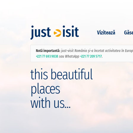
Vizitează
Găse
Notă importantă:
just-visit România și-a încetat activitatea în Euro
+221 77 693 9838
sau WhatsApp
+221 77 209 5717
.
this beautiful
places
with us...