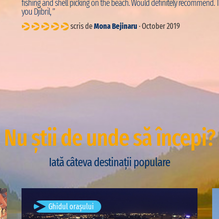
fishing and shell picking on the beach. Would definitely recommend. 
you Djibril, ”
scris de
Mona Bejinaru
· October 2019
Nu știi de unde să începi?
Iată câteva destinații populare
București, România
Ghidul orașului