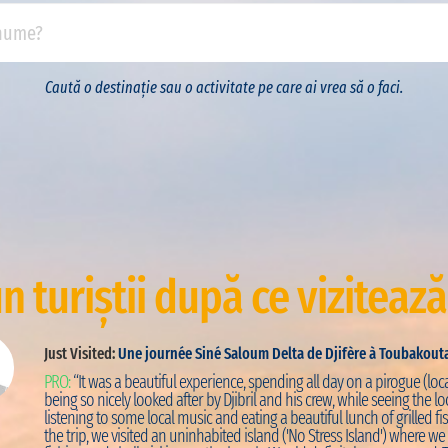
Caută o destinație sau o activitate pe care ai vrea să o faci.
n turiștii după ce vizitează
Just Visited:
Une journée Siné Saloum Delta de Djifère à Toubakout
PRO:
“It was a beautiful experience, spending all day on a pirogue (loca
being so nicely looked after by Djibril and his crew, while seeing the loc
listening to some local music and eating a beautiful lunch of grilled fis
the trip, we visited an uninhabited island ('No Stress Island') where w