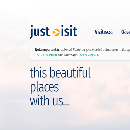
Vizitează
Găse
Notă importantă:
just-visit România și-a încetat activitatea în Euro
+221 77 693 9838
sau WhatsApp
+221 77 209 5717
.
this beautiful
places
with us...