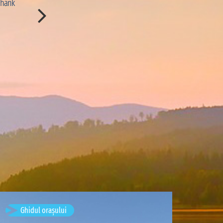
Thank
immersion dans le paysage. Merci à Djibril pour ses e
et ses délicieux poissons grillés.”
CON:
“Le temps de pirogue est un peu long pour rej
nous aurions aimé pouvoir profiter d'avantage de ce
scris de
Marion Cousin
· August 
Timișoara, Romania
Ghidul orașului