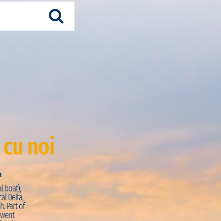
 cu noi
a
Just Visited:
Trekking + Pirogue
l boat),
PRO:
“La journée commence par une petite marche s
al Delta,
découvrir la façade atlantique de la région. La vue d
h. Part of
coquillages sur la réserve de Palmarin est magnifiq
e went
intimement dans les mangroves en pirogues à ram