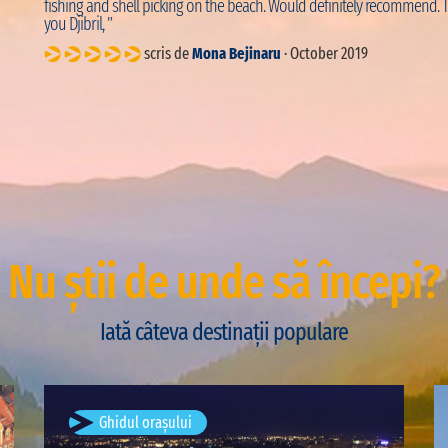
fishing and shell picking on the beach. Would definitely recommend. 
you Djibril, ”
scris de
Mona Bejinaru
· October 2019
Nu știi de unde să începi?
Iată câteva destinații populare
București, România
Ghidul orașului