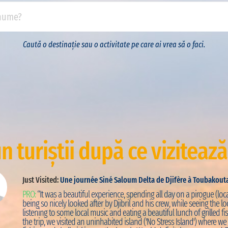
Caută o destinație sau o activitate pe care ai vrea să o faci.
n turiștii după ce vizitează
Just Visited:
Une journée Siné Saloum Delta de Djifère à Toubakout
PRO:
“It was a beautiful experience, spending all day on a pirogue (loca
being so nicely looked after by Djibril and his crew, while seeing the loc
listening to some local music and eating a beautiful lunch of grilled fis
the trip, we visited an uninhabited island ('No Stress Island') where w