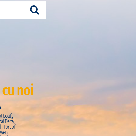
 cu noi
a
Just Visited:
Trekking + Pirogue
l boat),
PRO:
“La journée commence par une petite marche s
al Delta,
découvrir la façade atlantique de la région. La vue d
h. Part of
coquillages sur la réserve de Palmarin est magnifiq
e went
intimement dans les mangroves en pirogues à ram