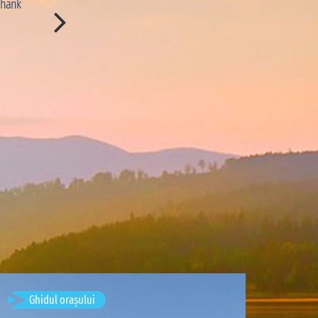
Thank
immersion dans le paysage. Merci à Djibril pour ses e
et ses délicieux poissons grillés.”
CON:
“Le temps de pirogue est un peu long pour rej
nous aurions aimé pouvoir profiter d'avantage de ce
scris de
Marion Cousin
· August 
Timișoara, Romania
Ghidul orașului