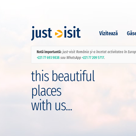
Vizitează
Găse
Notă importantă:
just-visit România și-a încetat activitatea în Euro
+221 77 693 9838
sau WhatsApp
+221 77 209 5717
.
this beautiful
places
with us...