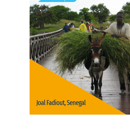
Vizite disponibile: 1
Joal Fadiout, Senegal
Vizită Joal Fadiout