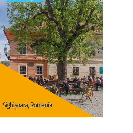
Sighișoara este un municipiu în județul Mureș,
Transilvania, România, format din localitățile
componente Angofa, Aurel Vlaicu, Rora, Sighișoara
(reședința), Șoromiclea, Venchi și Viilor, și din satul…
Vizite disponibile: 1
Sighișoara, Romania
Vizită Sighișoara