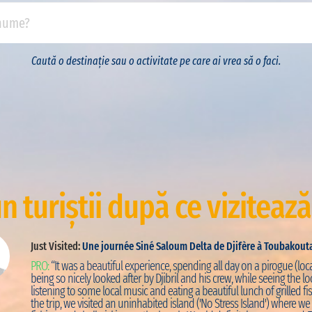
Caută o destinație sau o activitate pe care ai vrea să o faci.
n turiștii după ce vizitează
Just Visited:
Une journée Siné Saloum Delta de Djifère à Toubakout
PRO:
“It was a beautiful experience, spending all day on a pirogue (loca
being so nicely looked after by Djibril and his crew, while seeing the loc
listening to some local music and eating a beautiful lunch of grilled fis
the trip, we visited an uninhabited island ('No Stress Island') where w