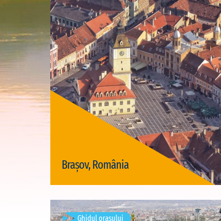
Vizite disponibile: 4
Brașov, România
Vizită Brașov
Mediasch, Rumänien
Ghidul orașului