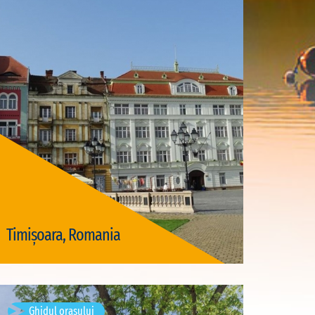
Vizite disponibile: 3
Timișoara, Romania
Vizită Timișoara
Sighișoara, Romania
Ghidul orașului