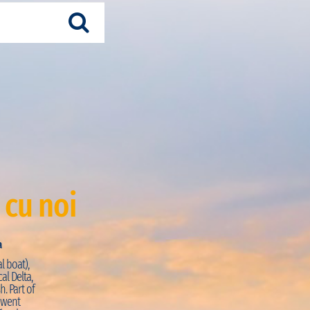
 cu noi
a
Just Visited:
Trekking + Pirogue
l boat),
PRO:
“La journée commence par une petite marche s
al Delta,
découvrir la façade atlantique de la région. La vue d
h. Part of
coquillages sur la réserve de Palmarin est magnifiq
e went
intimement dans les mangroves en pirogues à ram