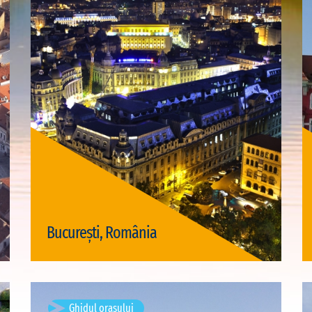
Vizite disponibile: 3
București, România
Vizită București
Djiffer, Sénégal
Ghidul orașului