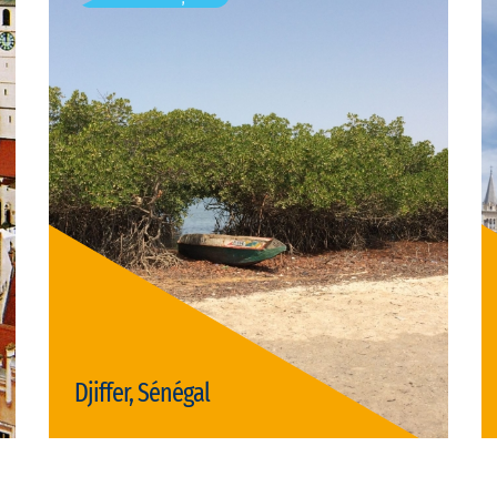
Vizite disponibile: 1
Djiffer, Sénégal
Vizită Djiffer