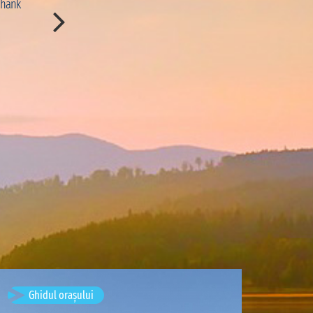
Thank
immersion dans le paysage. Merci à Djibril pour ses e
et ses délicieux poissons grillés.”
CON:
“Le temps de pirogue est un peu long pour rej
nous aurions aimé pouvoir profiter d'avantage de ce
scris de
Marion Cousin
· August 
Timișoara, Romania
Ghidul orașului