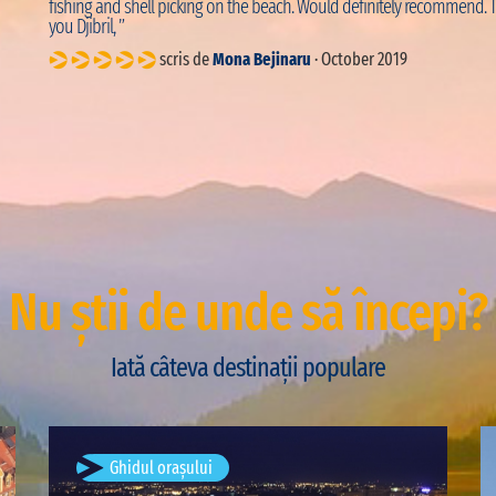
fishing and shell picking on the beach. Would definitely recommend. 
you Djibril, ”
scris de
Mona Bejinaru
· October 2019
Nu știi de unde să începi?
Iată câteva destinații populare
București, România
Ghidul orașului