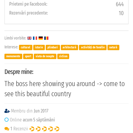
644
Prieteni pe Facebook:
10
Rezervări precedente:
Limbi vorbite:
Interese:
cultural
istorie
plimbari
arhitectură
activități de familie
natură
monumente
sport
viata de noapte
ciclism
Despre mine:
The boss here showing you around -> come to
see this beautiful country
Membru din
Jun 2017
Online
acum 5 săptămâni
1
Recenzii