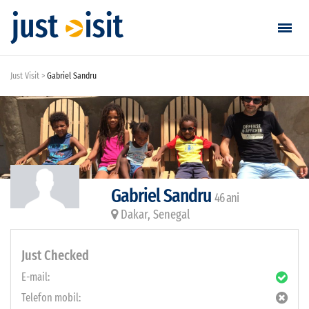
Just Visit
Gabriel Sandru
Vizitează
Găsește vizită
Adaugă vizită
Gabriel Sandru
46 ani
Login / Înregistrare
Dakar, Senegal
Favorite
Just Checked
Română
E-mail:
Telefon mobil:
EUR