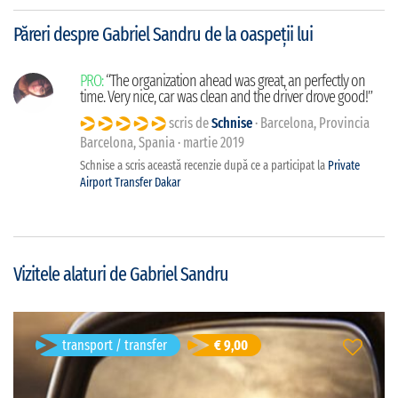
Păreri despre Gabriel Sandru de la oaspeții lui
PRO:
“The organization ahead was great, an perfectly on
time. Very nice, car was clean and the driver drove good!”
scris de
Schnise
· Barcelona, Provincia
Barcelona, Spania · martie 2019
Schnise a scris această recenzie după ce a participat la
Private
Airport Transfer Dakar
Vizitele alaturi de Gabriel Sandru
transport / transfer
Private Airport Transfer Dakar
€ 9,00
Dakar, Senegal