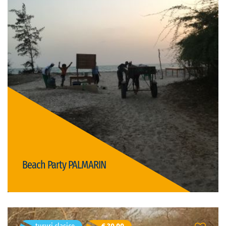
Dakar, Senegal
Durată: 5h
germană, engleză, franceză
Limba vizitei:
open
Tipul vizitei:
Preț: € 15,00/persoană
nightlife
gastronomie
Beach Party PALMARIN
Detalii
Gabriel Sandru
- 46 ani