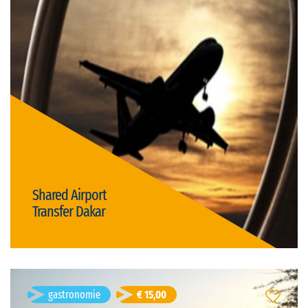
Durată: 40m
germană, engleză, franceză, română
Limba vizitei:
open
Tipul vizitei:
Preț: € 15,00/persoană
transport / transfer
Shared Airport
Transfer Dakar
Detalii
Gabriel Sandru
- 46 ani
gastronomie
€ 15,00
Beach Party PALMARIN