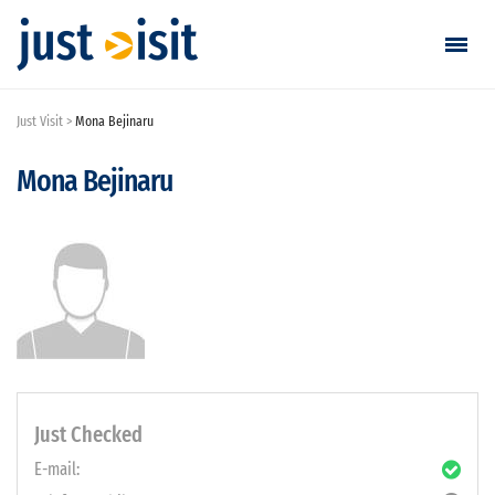
Just Visit
Mona Bejinaru
Vizitează
Mona Bejinaru
Găsește vizită
Adaugă vizită
Login / Înregistrare
Favorite
Română
Just Checked
E-mail:
EUR