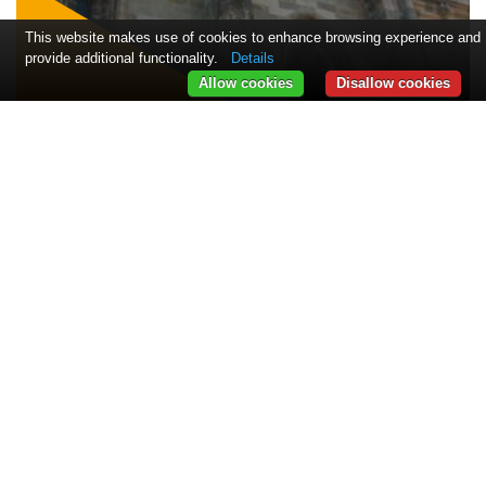
cultural
This website makes use of cookies to enhance browsing experience and
provide additional functionality.
Details
Allow cookies
Disallow cookies
Day Tour to Brasov
from Sibiu
Detalii
Alex Ujupan
- 45 ani
Găsește mai multe vizite în Brașov
INFORMAȚII
Contact