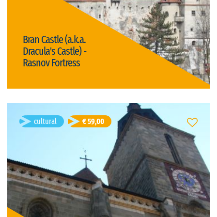
Bran Castle (a.k.a.
Dracula's Castle) -
Rasnov Fortress
Detalii
Marian Tirla
cultural
€ 59,00
Day Tour to Brasov from Sibiu
Sibiu, România
Durată: 1d
engleză
Limba vizitei:
privat
Tipul vizitei:
Preț: € 59,00/persoană