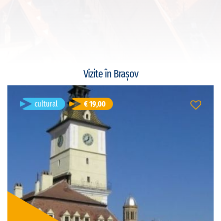
Vizite în Brașov
cultural
€ 19,00
Sightseeing Tour Brasov
Sibiu, România
Durată: 3h
română
Limba vizitei:
privat
Tipul vizitei:
Preț: € 19,00/persoană
cultural