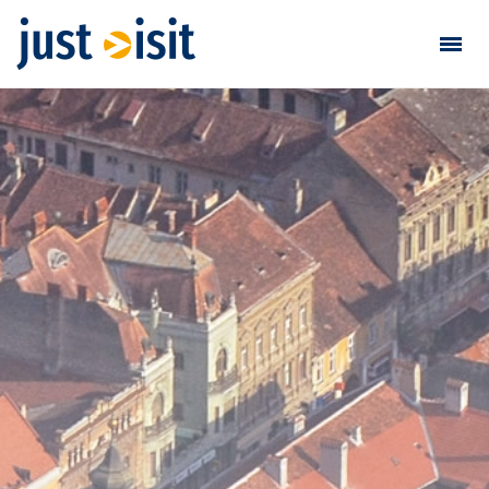
Vizitează
Găsește vizită
Adaugă vizită
Login / Înregistrare
Favorite
Română
EUR