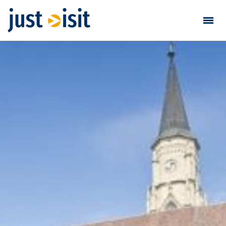
Vizitează
Găsește vizită
Adaugă vizită
Login / Înregistrare
Favorite
Română
EUR