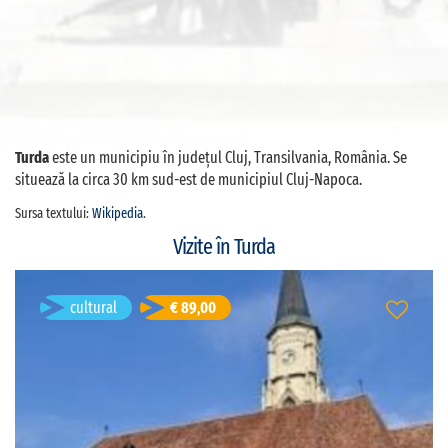
Turda
este un municipiu în județul Cluj, Transilvania, România. Se
situează la circa 30 km sud-est de municipiul Cluj-Napoca.
Sursa textului:
Wikipedia
.
Vizite în Turda
Privat Tour to Alba Iulia, Turda Salt Mine and Cluj
cultural
€ 89,00
Napoca
Sibiu, România
Durată: 1d
engleză
Limba vizitei: