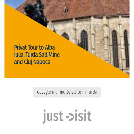
privat
Tipul vizitei:
Preț: € 89,00/persoană
cultural
Privat Tour to Alba
Iulia, Turda Salt Mine
and Cluj Napoca
Detalii
Alex Ujupan
- 45 ani
Găsește mai multe vizite în Turda