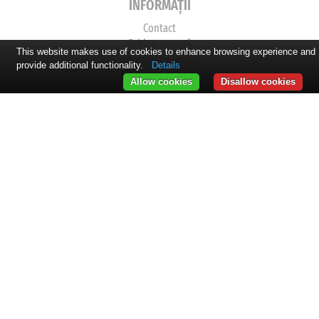
INFORMAȚII
Contact
Echipa noastră
This website makes use of cookies to enhance browsing experience and
Intrebari frecvente
provide additional functionality.
Details
Termeni si conditii
Allow cookies
Disallow cookies
Cookies
Confidentialitate
CONTACT
Piata Mare No. 12
550163 - Sibiu
Romania
E-mail:
info@just-visit.com
URMĂREȘTE-NE