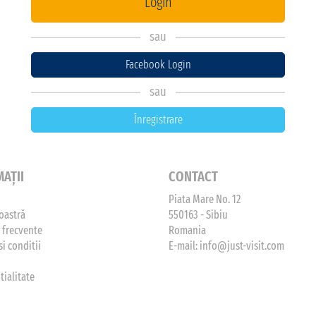
Login
sau
Facebook Login
sau
Înregistrare
AȚII
CONTACT
Piata Mare No. 12
oastră
550163 - Sibiu
i frecvente
Romania
i conditii
E-mail:
info@just-visit.com
tialitate