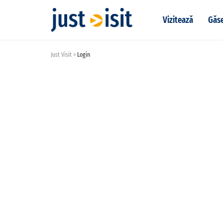
Vizitează
Găse
Just Visit
Login