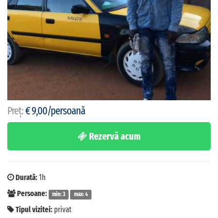
Preț:
€ 9,00/persoană
Rezervă acum
Durată:
1h
Persoane:
min: 3
max: 4
Tipul vizitei:
privat