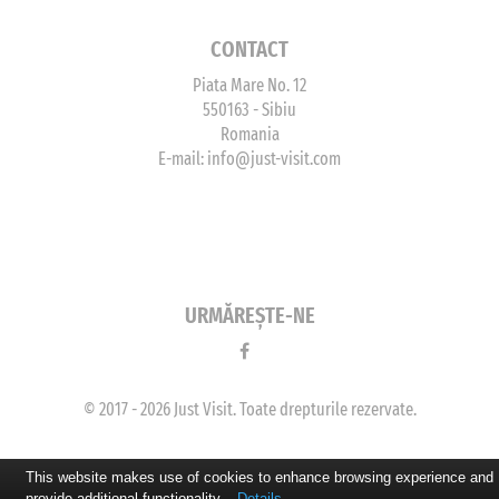
CONTACT
Piata Mare No. 12
550163 - Sibiu
Romania
E-mail:
info@just-visit.com
URMĂREȘTE-NE
© 2017 - 2026 Just Visit. Toate drepturile rezervate.
This website makes use of cookies to enhance browsing experience and
provide additional functionality.
Details