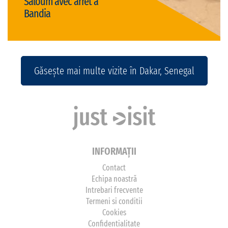
Saloum avec arrêt à
Bandia
Detalii
Touba Dakar
- 37 ani
Găsește mai multe vizite în Dakar, Senegal
INFORMAȚII
Contact
Echipa noastră
Intrebari frecvente
Termeni si conditii
Cookies
Confidentialitate