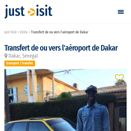
Just Visit
Vizite
Transfert de ou vers l'aéroport de Dakar
Vizitează
Transfert de ou vers l'aéroport de Dakar
Găsește vizită
Dakar, Senegal
Adaugă vizită
transport / transfer
Login / Înregistrare
Favorite
Română
EUR