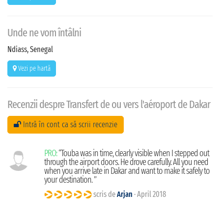
Unde ne vom întâlni
Ndiass, Senegal
Vezi pe hartă
Recenzii despre Transfert de ou vers l'aéroport de Dakar
Intră în cont ca să scrii recenzie
PRO:
“Touba was in time, clearly visible when I stepped out
through the airport doors. He drove carefully. All you need
when you arrive late in Dakar and want to make it safely to
your destination. ”
scris de
Arjan
· April 2018