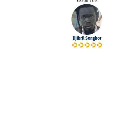
Găzduit de
Djibril Senghor