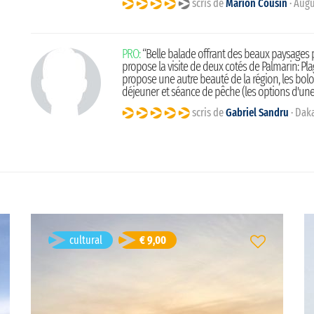
scris de
Marion Cousin
· Augu
PRO:
“Belle balade offrant des beaux paysages p
propose la visite de deux cotés de Palmarin: Pla
propose une autre beauté de la région, les bolongs,
déjeuner et séance de pêche (les options d'une jo
scris de
Gabriel Sandru
· Daka
Réserve Naturelle de Palmarin
cultural
€ 9,00
Palmarin, Senegal
Durată: 2h
franceză
Limba vizitei: