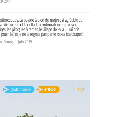
st 2019
ittoresques. La balade à pied du matin est agréable et
ge de l'océan et le delta. La continuation en pirogue
 les pirogues à rames, le village de Falia . . . J'ai pris
urnée) et je ne le regrets pas par le repas était super.”
r, Senegal · July 2019
TOUS LES JOURS - balade découverte
gastronomie
€ 15,00
du delta
Palmarin, Senegal
Durată: 4h