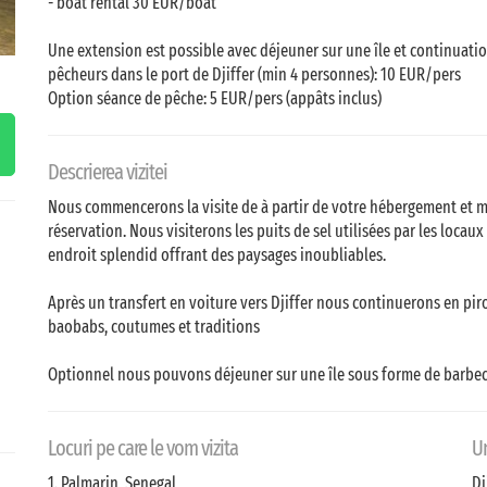
- boat rental 30 EUR/boat
Une extension est possible avec déjeuner sur une île et continuation
pêcheurs dans le port de Djiffer (min 4 personnes): 10 EUR/pers
Option séance de pêche: 5 EUR/pers (appâts inclus)
Descrierea vizitei
Nous commencerons la visite de à partir de votre hébergement et mar
réservation. Nous visiterons les puits de sel utilisées par les locau
endroit splendid offrant des paysages inoubliables.
Après un transfert en voiture vers Djiffer nous continuerons en pirog
baobabs, coutumes et traditions
Optionnel nous pouvons déjeuner sur une île sous forme de barbe
Locuri pe care le vom vizita
U
1. Palmarin, Senegal
Dj