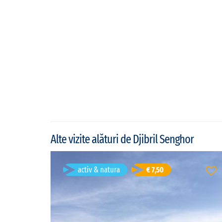
Alte vizite alături de Djibril Senghor
Balade à pied à travers de la réserve
activ & natura
€ 7,50
naturelle de Palmarin
Palmarin, Senegal
Durată: 3h