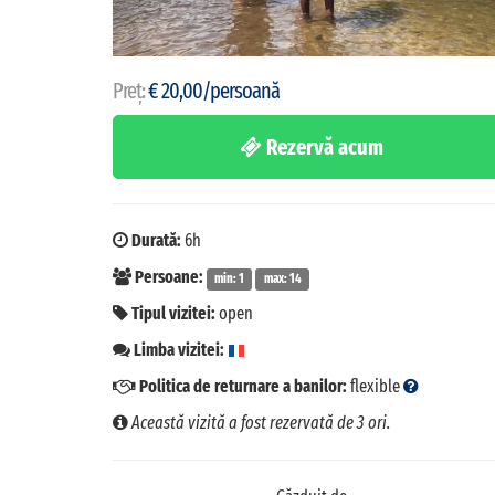
Preț:
€ 20,00/persoană
Rezervă acum
Durată:
6h
Persoane:
min: 1
max: 14
Tipul vizitei:
open
Limba vizitei:
Politica de returnare a banilor:
flexible
Această vizită a fost rezervată de 3 ori.