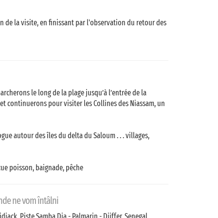
 de la visite, en finissant par l'observation du retour des
cherons le long de la plage jusqu’à l’entrée de la
x et continuerons pour visiter les Collines des Niassam, un
ue autour des îles du delta du Saloum . . . villages,
cue poisson, baignade, pêche
nde ne vom întâlni
idjack, Piste Samba Dia - Palmarin - Djiffer, Senegal