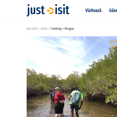
Vizitează
Găse
Just Visit
Vizite
Trekking + Pirogue