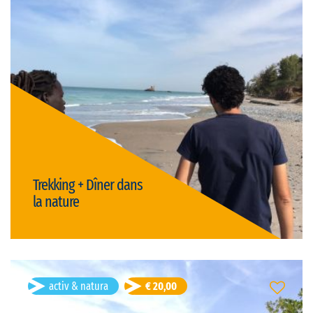
Durată: 4h
franceză
Limba vizitei:
open
Tipul vizitei:
Preț: € 20,00/persoană
activ & natura
gastronomie
Trekking + Dîner dans
la nature
Detalii
Djibril Senghor
- 40 ani
activ & natura
€ 20,00
Trekking + Pirogue
Palmarin, Senegal