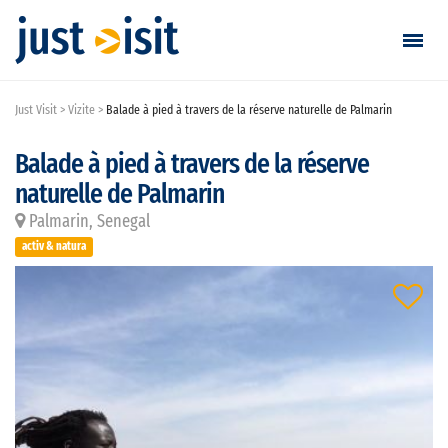
Just Visit
Vizite
Balade à pied à travers de la réserve naturelle de Palmarin
Vizitează
Balade à pied à travers de la réserve
Găsește vizită
naturelle de Palmarin
Adaugă vizită
Palmarin, Senegal
activ & natura
Login / Înregistrare
Favorite
Română
EUR