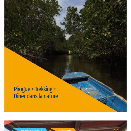
Palmarin, Senegal
Durată: 10h
franceză
Limba vizitei:
privat
Tipul vizitei:
Preț: € 25,00/persoană
(există discount-uri pentru grupuri)
activ & natura
Pirogue + Trekking +
Dîner dans la nature
Detalii
Djibril Senghor
- 40 ani