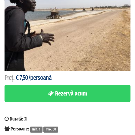
Preț:
€ 7,50/persoană
Rezervă acum
Durată:
3h
Persoane:
min: 1
max: 50