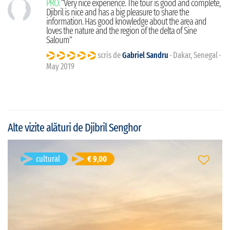
PRO:
“Very nice experience. The tour is good and complete,
Djibril is nice and has a big pleasure to share the
information. Has good knowledge about the area and
loves the nature and the region of the delta of Sine
Saloum”
scris de
Gabriel Sandru
· Dakar, Senegal ·
May 2019
Alte vizite alături de Djibril Senghor
cultural
€ 9,00
Réserve Naturelle de Palmarin
Palmarin, Senegal
Durată: 2h
franceză
Limba vizitei:
open
Tipul vizitei: