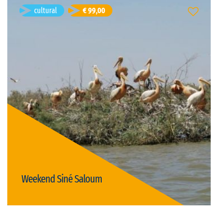
cultural
€ 99,00
Weekend Siné Saloum
Palmarin, Senegal
Durată: 3d
franceză
Limba vizitei:
privat
Tipul vizitei:
Preț: € 99,00/persoană
(există discount-uri pentru grupuri)
activ & natura
gastronomie
cultural
Weekend Siné Saloum
Detalii
Djibril Senghor
- 40 ani