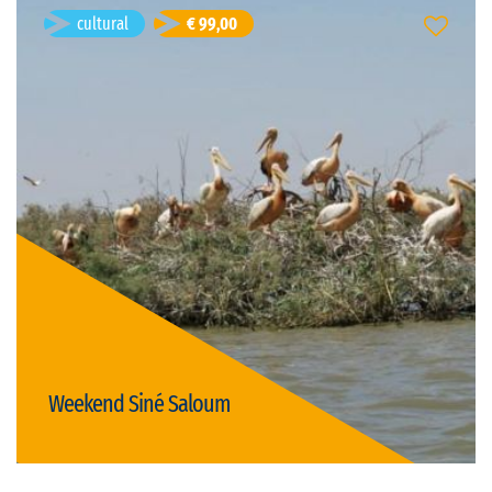
cultural
€ 99,00
Weekend Siné Saloum
Palmarin, Senegal
Durată: 3d
franceză
Limba vizitei:
privat
Tipul vizitei:
Preț: € 99,00/persoană
(există discount-uri pentru grupuri)
activ & natura
gastronomie
cultural
Weekend Siné Saloum
Detalii
Djibril Senghor
- 40 ani