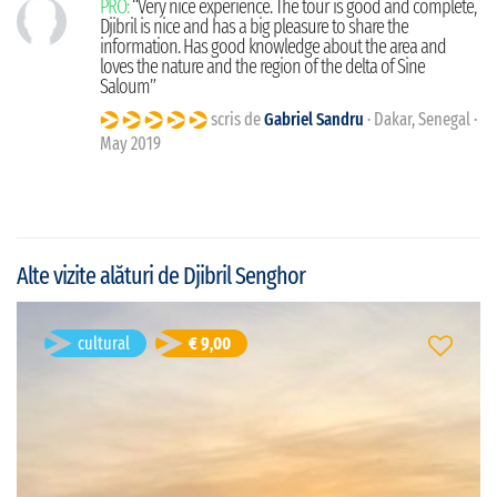
PRO:
“Very nice experience. The tour is good and complete,
Djibril is nice and has a big pleasure to share the
information. Has good knowledge about the area and
loves the nature and the region of the delta of Sine
Saloum”
scris de
Gabriel Sandru
· Dakar, Senegal ·
May 2019
Alte vizite alături de Djibril Senghor
cultural
€ 9,00
Réserve Naturelle de Palmarin
Palmarin, Senegal
Durată: 2h
franceză
Limba vizitei:
open
Tipul vizitei: