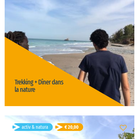
Durată: 4h
franceză
Limba vizitei:
open
Tipul vizitei:
Preț: € 20,00/persoană
activ & natura
gastronomie
Trekking + Dîner dans
la nature
Detalii
Djibril Senghor
- 40 ani
activ & natura
€ 20,00
Trekking + Pirogue
Palmarin, Senegal