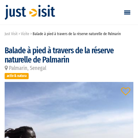
Just Visit
Vizite
Balade à pied à travers de la réserve naturelle de Palmarin
Vizitează
Balade à pied à travers de la réserve
Găsește vizită
naturelle de Palmarin
Adaugă vizită
Palmarin, Senegal
activ & natura
Login / Înregistrare
Favorite
Română
EUR