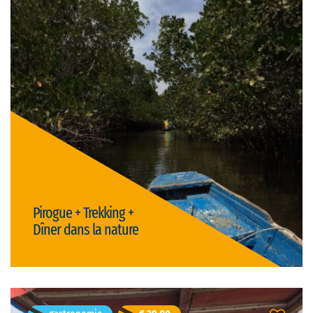
Palmarin, Senegal
Durată: 10h
franceză
Limba vizitei:
privat
Tipul vizitei:
Preț: € 25,00/persoană
(există discount-uri pentru grupuri)
activ & natura
Pirogue + Trekking +
Dîner dans la nature
Detalii
Djibril Senghor
- 40 ani