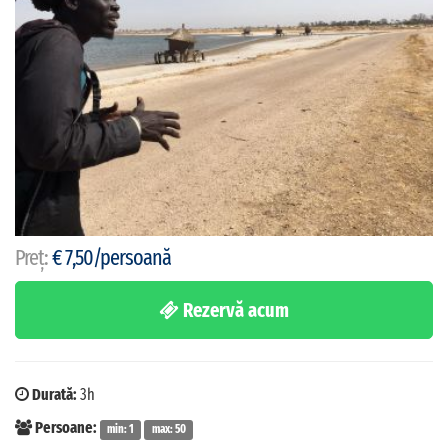
Preț:
€ 7,50/persoană
Rezervă acum
Durată:
3h
Persoane:
min: 1
max: 50