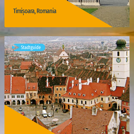
Timișoara, Romania
Visit Timișoara
Stadtguide
Mediasch, Rumänien
Verfügbare Visits: 1