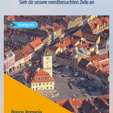
Sieh dir unsere meistbesuchten Ziele an
Stadtguide
Brașov, Romania
Verfügbare Visits: 4
Brașov, Romania