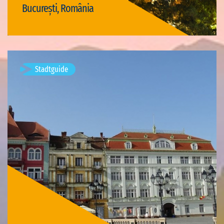
București, România
Visit București
Stadtguide
Timișoara, Romania
Timișoara ist eine Stadt im westlichen Rumänien, die
Hauptstadt des Kreises Timiș, Sitz der Planungsregion West
und das historische, wirtschaftliche und kulturelle Zentrum
des Banats. Die Stadt wies…
Verfügbare Visits: 3