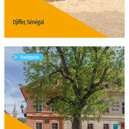
Djiffer, Sénégal
Visit Djiffer
Stadtguide
Sighișoara, Romania
Sighișoara ist eine der bedeutenderen Städte im Kreis Mureș in
Siebenbürgen, Rumänien. Sie liegt an der Großen Kokel. Ihr
einzigartiges historisches Zentrum wurde 1999 zum UNESCO-
Weltkulturerbe…
Verfügbare Visits: 1