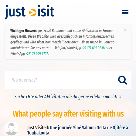
×
Wichtiger Hinweis:
just-visit Rumänien hat seine Aktivitäten in Europa
Visit starten
eingestellt. Diese Website wird ausschließlich zu Informationszwecken
gepflegt und wird nicht kommerziell betrieben. Für Besuche im Senegal
kontaktieren Sie uns gerne — Telefon/WhatsApp
+221 77 693 9838
oder
Visit finden
WhatsApp
+221 77 209 5717
.
Visit erstellen
Einloggen / Anmelden
Suche Orte oder Aktivitäten die du gerne erleben möchtest
Favoriten
What people say after visiting with us
Deutsch
Just Visited:
Une journée Siné Saloum Delta de Djifère à
Toubakouta
EUR