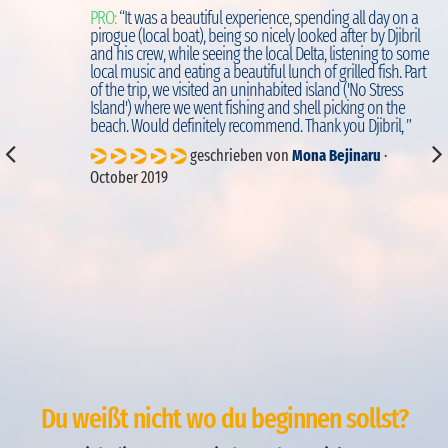
ut
PRO:
“It was a beautiful experience, spending all day on a
d
pirogue (local boat), being so nicely looked after by Djibril
to
and his crew, while seeing the local Delta, listening to some
local music and eating a beautiful lunch of grilled fish. Part
of the trip, we visited an uninhabited island ('No Stress
Island') where we went fishing and shell picking on the
beach. Would definitely recommend. Thank you Djibril, ”
geschrieben von
Mona Bejinaru
·
October 2019
Du weißt nicht wo du beginnen sollst?