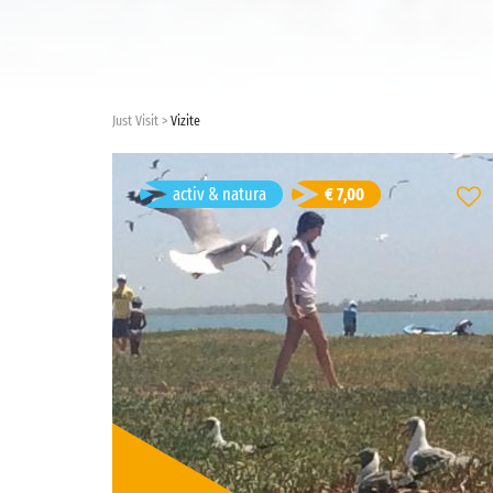
Just Visit
Vizite
balade a pieds
activ & natura
€ 7,00
Dakar, Senegal
Durată: 1d 3h
franceză
Limba vizitei:
open
Tipul vizitei:
Preț: € 7,00/persoană
activ & natura