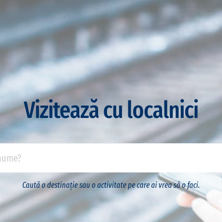
Vizitează cu localnici
Caută o destinație sau o activitate pe care ai vrea să o faci.