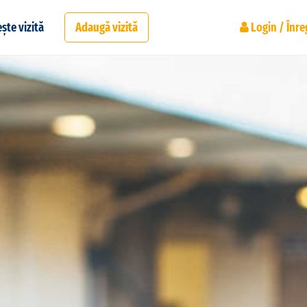
ște vizită
Adaugă vizită
Login / Înre